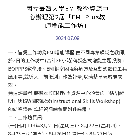
學生活動
國立臺灣大學EMI教學資源中
心辦理第2屆「EMI Plus教
行政公告
師增能工作坊」
Fulbright
2024.07.08
全部消息
一、旨揭工作坊為EMI增能課程,由不同專業領域之教師,
於5日的工作坊中(合計36小時)傳授各式增能主題,例如:
BOPPPS教學法、EMI課室困境與解方及互動式數位工具
應用等,並導入「前後測」作為評量,以清楚呈現增能成
效。
通過評量者,將獲本校EMI教學資源中心頒發的「結訓證
明」與ISW國際認證(Instructional Skills Workshop)
的結業證書,詳細資訊請參閱附件議程。
二、工作坊資訊:
(一)日期:113年8月21日(星期三)、8月22日(星期四)、
8月23日(星期五)、8月26日(星期一)、8月27日(星