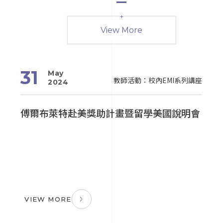
+
View More
02
12
01
26
1
2
0
Jul
Jul
May
Jan
31
May
活動
活動
公告
教師活動：校外活動
Fulbright
學生活動
行政公告
2024
2023
2024
2024
講座
教師活動：校內EMI系列講座
2024
獎
臺灣師範大學EMI教學資源中心「整合AI與
培力英檢考試
國立中央大學全英語授課課程獎勵規範
Fulbright taiwan
臺
11
國
傅爾布萊特赴美獎助計畫暨留學美國說明會
中
彙
勵
EMI教師專業發展 教學成果發表暨研討會」
素
Po
講
研
訓
教育部新辦理免報名費培力英檢考試，12/9(週六)，歡迎大
認識我們
一、大二新生報名。
VIEW MORE
VIEW MORE
VIEW MORE
VIEW MORE
V
V
V
VIEW MORE
V